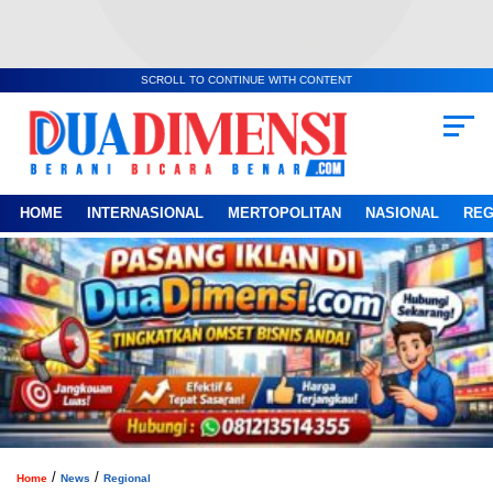
SCROLL TO CONTINUE WITH CONTENT
HOME
INTERNASIONAL
MERTOPOLITAN
NASIONAL
REG
/
/
Home
News
Regional