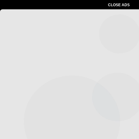
CLOSE ADS
Baca Juga :
Plt. Kadis Gulkarmat Satriadi
Gunawan Meresmikan Pos Damkar Sektor VI
Semanan
Advertesment