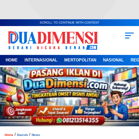
SCROLL TO CONTINUE WITH CONTENT
HOME
INTERNASIONAL
MERTOPOLITAN
NASIONAL
REG
/
/
Home
Daerah
News