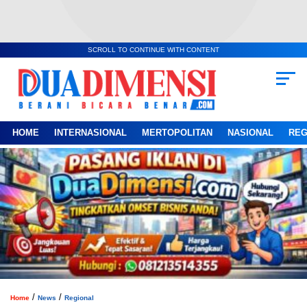
SCROLL TO CONTINUE WITH CONTENT
HOME
INTERNASIONAL
MERTOPOLITAN
NASIONAL
REG
/
/
Home
News
Regional