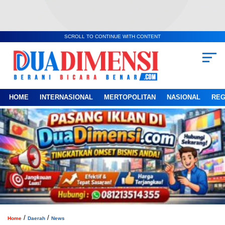
SCROLL TO CONTINUE WITH CONTENT
HOME
INTERNASIONAL
MERTOPOLITAN
NASIONAL
REG
/
/
Home
Daerah
News