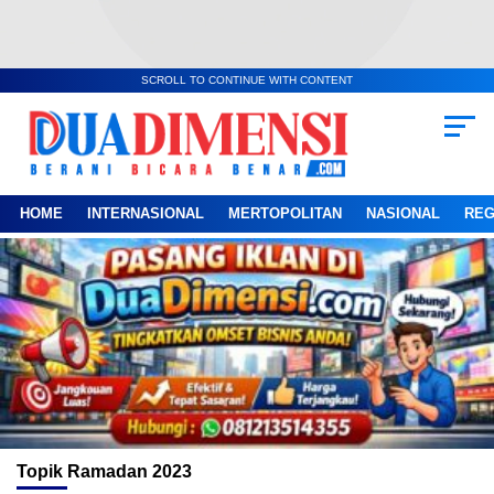
SCROLL TO CONTINUE WITH CONTENT
HOME
INTERNASIONAL
MERTOPOLITAN
NASIONAL
REG
Topik
Ramadan 2023