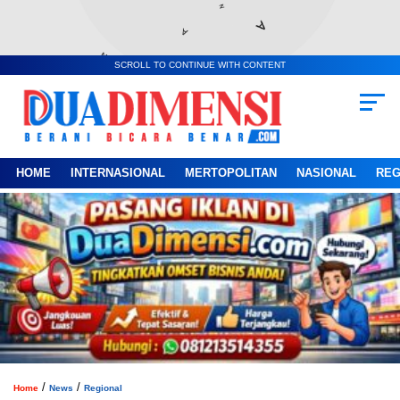
SCROLL TO CONTINUE WITH CONTENT
HOME
INTERNASIONAL
MERTOPOLITAN
NASIONAL
REG
/
/
Home
News
Regional