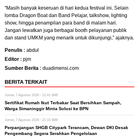
“Masih banyak keseruan di hari kedua festival ini. Selain
lomba Dragon Boat dan Band Pelajar, talkshow, lighting
show, hingga penampilan para band di malam hari.
Jangan lewatkan juga berbagai booth pelayanan publik
dan stand UMKM yang menarik untuk dikunjungi,” ajaknya.
Penulis :
abdul
Editor :
pjm
Sumber Berita :
duadimensi.com
BERITA TERKAIT
Jumat, 7 Agustus 2026 - 21:41 WIB
Sertifikat Rumah Ikut Terbakar Saat Bersihkan Sampah,
Warga Simaninggir Minta Solusi ke BPN
Jumat, 7 Agustus 2026 - 21:15 WIB
Perpanjangan SHGB Citypark Terancam, Dewan DKI Desak
Pengembang Segera Serahkan Pengelolaan