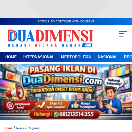
SCROLL TO CONTINUE WITH CONTENT
HOME
INTERNASIONAL
MERTOPOLITAN
NASIONAL
REG
/
/
Home
News
Regional