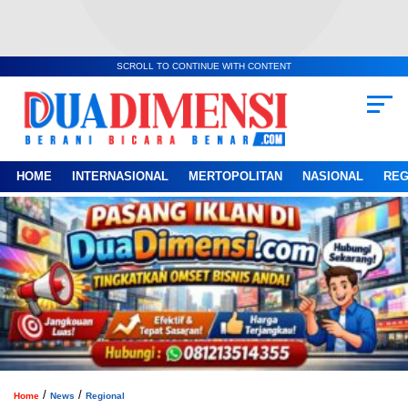
SCROLL TO CONTINUE WITH CONTENT
HOME
INTERNASIONAL
MERTOPOLITAN
NASIONAL
REG
/
/
Home
News
Regional