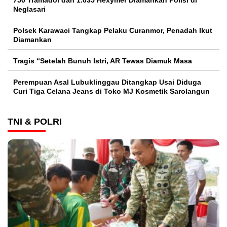
750 Tramadol dan 1.035 Hexymer Diamankan Polisi di
Neglasari
Polsek Karawaci Tangkap Pelaku Curanmor, Penadah Ikut
Diamankan
Tragis “Setelah Bunuh Istri, AR Tewas Diamuk Masa
Perempuan Asal Lubuklinggau Ditangkap Usai Diduga
Curi Tiga Celana Jeans di Toko MJ Kosmetik Sarolangun
TNI & POLRI