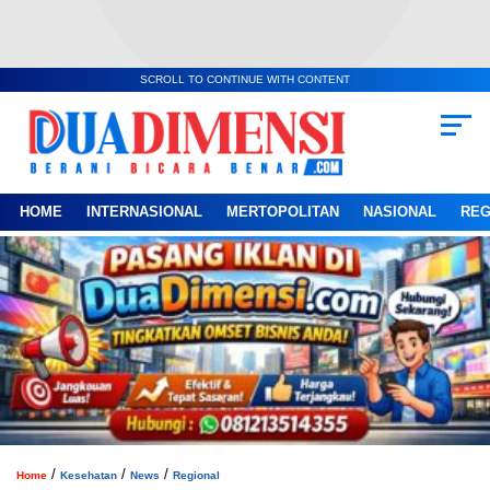
SCROLL TO CONTINUE WITH CONTENT
HOME
INTERNASIONAL
MERTOPOLITAN
NASIONAL
REG
/
/
/
Home
Kesehatan
News
Regional