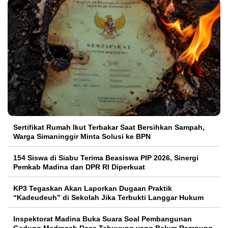
Sertifikat Rumah Ikut Terbakar Saat Bersihkan Sampah,
Warga Simaninggir Minta Solusi ke BPN
154 Siswa di Siabu Terima Beasiswa PIP 2026, Sinergi
Pemkab Madina dan DPR RI Diperkuat
KP3 Tegaskan Akan Laporkan Dugaan Praktik
“Kadeudeuh” di Sekolah Jika Terbukti Langgar Hukum
Inspektorat Madina Buka Suara Soal Pembangunan
Gedung Madrasah Desa Tabuyung yang Belum Rampung