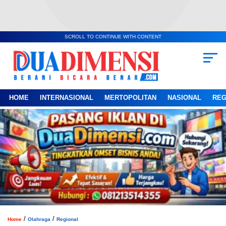
SCROLL TO CONTINUE WITH CONTENT
HOME
INTERNASIONAL
MERTOPOLITAN
NASIONAL
REG
/
/
Home
Olahraga
Regional