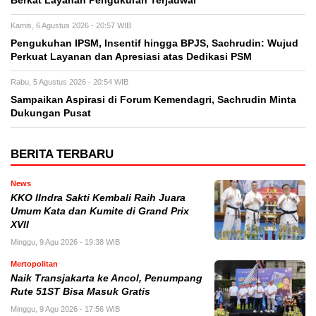
Berkat Layanan Pengukuran Terjadwal
Kamis, 6 Agustus 2026 - 20:57 WIB
Pengukuhan IPSM, Insentif hingga BPJS, Sachrudin: Wujud
Perkuat Layanan dan Apresiasi atas Dedikasi PSM
Rabu, 5 Agustus 2026 - 20:54 WIB
Sampaikan Aspirasi di Forum Kemendagri, Sachrudin Minta
Dukungan Pusat
BERITA TERBARU
News
KKO IIndra Sakti Kembali Raih Juara
Umum Kata dan Kumite di Grand Prix
XVII
Minggu, 9 Agu 2026 - 19:38 WIB
Mertopolitan
Naik Transjakarta ke Ancol, Penumpang
Rute 51ST Bisa Masuk Gratis
Minggu, 9 Agu 2026 - 17:56 WIB