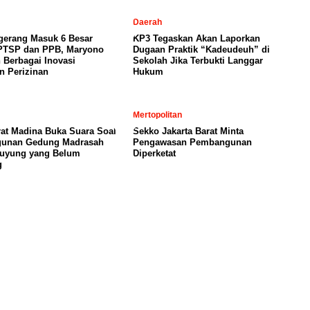
Daerah
gerang Masuk 6 Besar
KP3 Tegaskan Akan Laporkan
PTSP dan PPB, Maryono
Dugaan Praktik “Kadeudeuh” di
 Berbagai Inovasi
Sekolah Jika Terbukti Langgar
n Perizinan
Hukum
Mertopolitan
rat Madina Buka Suara Soal
Sekko Jakarta Barat Minta
unan Gedung Madrasah
Pengawasan Pembangunan
buyung yang Belum
Diperketat
g