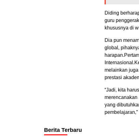
Diding berhara
guru penggera
khususnya di wi
Dia pun menam
global, pihakn
harapan.Pertam
Internasional.
melainkan juga 
prestasi akade
“Jadi, kita har
merencanakan a
yang dibutuhkan
pembelajaran,”
Berita Terbaru