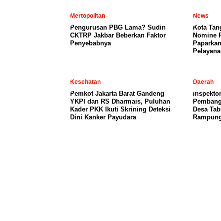
Mertopolitan
News
Pengurusan PBG Lama? Sudin
Kota Tan
CKTRP Jakbar Beberkan Faktor
Nomine 
Penyebabnya
Paparkan
Pelayana
Kesehatan
Daerah
Pemkot Jakarta Barat Gandeng
Inspekto
YKPI dan RS Dharmais, Puluhan
Pembang
Kader PKK Ikuti Skrining Deteksi
Desa Ta
Dini Kanker Payudara
Rampun