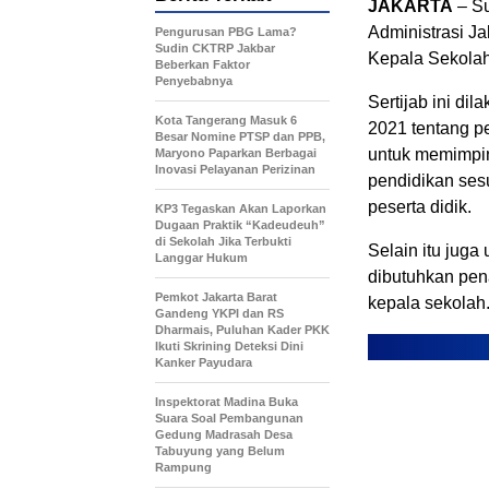
JAKARTA
– Su
Administrasi Ja
Pengurusan PBG Lama?
Sudin CKTRP Jakbar
Kepala Sekolah
Beberkan Faktor
Penyebabnya
Sertijab ini di
Kota Tangerang Masuk 6
2021 tentang p
Besar Nomine PTSP dan PPB,
untuk memimpi
Maryono Paparkan Berbagai
Inovasi Pelayanan Perizinan
pendidikan ses
peserta didik.
KP3 Tegaskan Akan Laporkan
Dugaan Praktik “Kadeudeuh”
di Sekolah Jika Terbukti
Selain itu juga
Langgar Hukum
dibutuhkan pen
Pemkot Jakarta Barat
kepala sekolah
Gandeng YKPI dan RS
Dharmais, Puluhan Kader PKK
Ikuti Skrining Deteksi Dini
Kanker Payudara
Inspektorat Madina Buka
Suara Soal Pembangunan
Gedung Madrasah Desa
Tabuyung yang Belum
Rampung