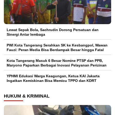
Lewat Sepak Bola, Sachrudin Dorong Persatuan dan
Sinergi Antar lembaga
PWI Kota Tangerang Serahkan SK ke Kesbangpol, Wawan
Fauzi: Peran Media Bisa Berdampak Besar hingga Fatal
Kota Tangerang Masuk 6 Besar Nomine PTSP dan PPB,
Maryono Paparkan Berbagai Inovasi Pelayanan Perizinan
YPHMI Edukasi Warga Keagungan, Ketua KAI Jakarta
Ingatkan Kemiskinan Bisa Memicu TPPO dan KDRT
HUKUM & KRIMINAL