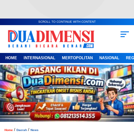
SCROLL TO CONTINUE WITH CONTENT
HOME
INTERNASIONAL
MERTOPOLITAN
NASIONAL
REG
/
/
Home
Daerah
News