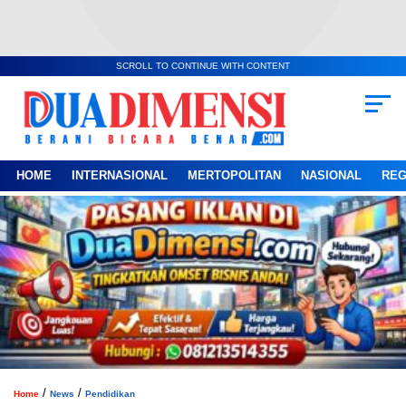
SCROLL TO CONTINUE WITH CONTENT
HOME
INTERNASIONAL
MERTOPOLITAN
NASIONAL
REG
/
/
Home
News
Pendidikan