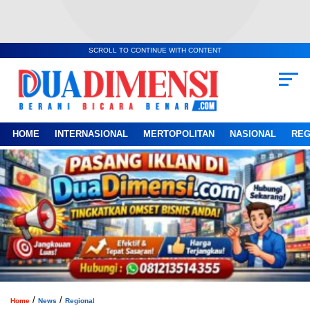
SCROLL TO CONTINUE WITH CONTENT
HOME
INTERNASIONAL
MERTOPOLITAN
NASIONAL
REG
/
/
Home
News
Regional