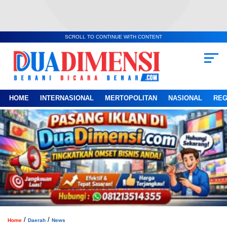
SCROLL TO CONTINUE WITH CONTENT
HOME
INTERNASIONAL
MERTOPOLITAN
NASIONAL
REG
/
/
Home
Daerah
News