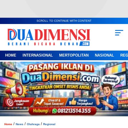
SCROLL TO CONTINUE WITH CONTENT
HOME
INTERNASIONAL
MERTOPOLITAN
NASIONAL
REG
/
/
/
Home
News
Olahraga
Regional