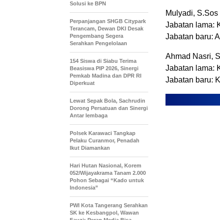
Solusi ke BPN
Mulyadi, S.Sos
Perpanjangan SHGB Citypark
Jabatan lama:
Terancam, Dewan DKI Desak
Jabatan baru: 
Pengembang Segera
Serahkan Pengelolaan
Ahmad Nasri, S
154 Siswa di Siabu Terima
Jabatan lama: 
Beasiswa PIP 2026, Sinergi
Pemkab Madina dan DPR RI
Jabatan baru: 
Diperkuat
Lewat Sepak Bola, Sachrudin
Dorong Persatuan dan Sinergi
Antar lembaga
Polsek Karawaci Tangkap
Pelaku Curanmor, Penadah
Ikut Diamankan
Hari Hutan Nasional, Korem
052/Wijayakrama Tanam 2.000
Pohon Sebagai “Kado untuk
Indonesia”
PWI Kota Tangerang Serahkan
SK ke Kesbangpol, Wawan