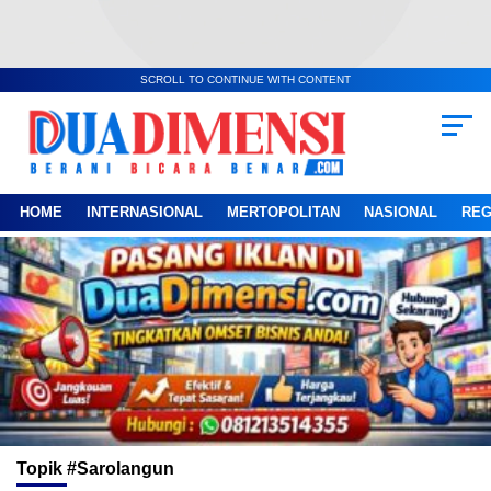
SCROLL TO CONTINUE WITH CONTENT
HOME
INTERNASIONAL
MERTOPOLITAN
NASIONAL
REG
Topik
#sarolangun