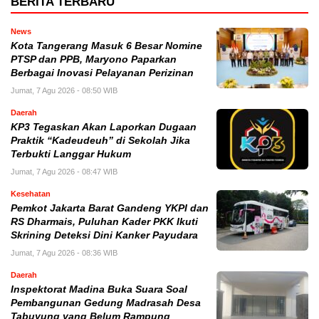
BERITA TERBARU
News
Kota Tangerang Masuk 6 Besar Nomine
PTSP dan PPB, Maryono Paparkan
Berbagai Inovasi Pelayanan Perizinan
Jumat, 7 Agu 2026 - 08:50 WIB
Daerah
KP3 Tegaskan Akan Laporkan Dugaan
Praktik “Kadeudeuh” di Sekolah Jika
Terbukti Langgar Hukum
Jumat, 7 Agu 2026 - 08:47 WIB
Kesehatan
Pemkot Jakarta Barat Gandeng YKPI dan
RS Dharmais, Puluhan Kader PKK Ikuti
Skrining Deteksi Dini Kanker Payudara
Jumat, 7 Agu 2026 - 08:36 WIB
Daerah
Inspektorat Madina Buka Suara Soal
Pembangunan Gedung Madrasah Desa
Tabuyung yang Belum Rampung