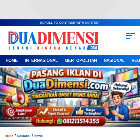
SCROLL TO CONTINUE WITH CONTENT
HOME
INTERNASIONAL
MERTOPOLITAN
NASIONAL
REG
/
/
Home
Nasional
News