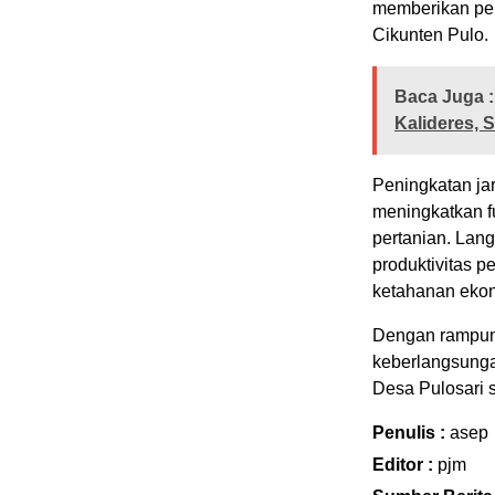
memberikan perh
Cikunten Pulo.
Baca Juga :
Kalideres,
Peningkatan ja
meningkatkan fun
pertanian. Lan
produktivitas 
ketahanan eko
Dengan rampung
keberlangsungan
Desa Pulosari 
Penulis :
asep
Editor :
pjm