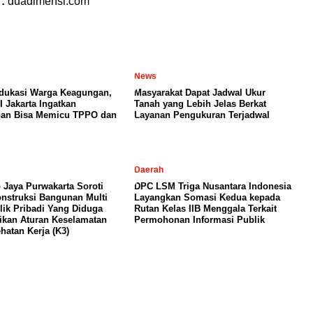
 :
duadimensi.com
News
dukasi Warga Keagungan,
Masyarakat Dapat Jadwal Ukur
I Jakarta Ingatkan
Tanah yang Lebih Jelas Berkat
nan Bisa Memicu TPPO dan
Layanan Pengukuran Terjadwal
Daerah
 Jaya Purwakarta Soroti
DPC LSM Triga Nusantara Indonesia
nstruksi Bangunan Multi
Layangkan Somasi Kedua kepada
lik Pribadi Yang Diduga
Rutan Kelas IIB Menggala Terkait
kan Aturan Keselamatan
Permohonan Informasi Publik
hatan Kerja (K3)