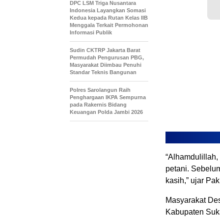
DPC LSM Triga Nusantara
Indonesia Layangkan Somasi
Kedua kepada Rutan Kelas IIB
Menggala Terkait Permohonan
Informasi Publik
Sudin CKTRP Jakarta Barat
Permudah Pengurusan PBG,
Masyarakat Diimbau Penuhi
Standar Teknis Bangunan
Polres Sarolangun Raih
Penghargaan IKPA Sempurna
pada Rakernis Bidang
Keuangan Polda Jambi 2026
“Alhamdulillah
petani. Sebelum
kasih,” ujar Pa
Masyarakat Des
Kabupaten Suk