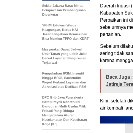
Daerah Irigasi
Sekko Jakarta Barat Minta
Pengawasan Pembangunan
Kabupaten Suka
Diperketat
Perbaikan ini d
YPHMI Edukasi Warga
sebelumnya men
Keagungan, Ketua KAI
pertanian.
Jakarta Ingatkan Kemiskinan
Bisa Memicu TPPO dan KDRT
Sebelum dilakuk
Masyarakat Dapat Jadwal
sering tidak sa
Ukur Tanah yang Lebih Jelas
Berkat Layanan Pengukuran
karena menggan
Terjadwal
Pengukuhan IPSM, Insentif
Baca Juga :
hingga BPJS, Sachrudin:
Wujud Perkuat Layanan dan
Jatireja T
Apresiasi atas Dedikasi PSM
DPC Grib Jaya Purwakarta
Kini, setelah d
Soroti Poyek Konstruksi
Bangunan Multi Usaha Milik
air kembali la
Pribadi Yang Diduga
Mengabaikan Aturan
Keselamatan Dan Kesehatan
Kerja (K3)