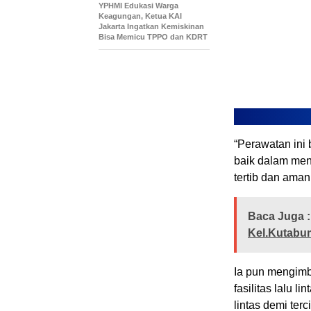
YPHMI Edukasi Warga
Keagungan, Ketua KAI
Jakarta Ingatkan Kemiskinan
Bisa Memicu TPPO dan KDRT
“Perawatan ini 
baik dalam men
tertib dan aman
Baca Juga :
Kel.Kutabu
Ia pun mengim
fasilitas lalu 
lintas demi te