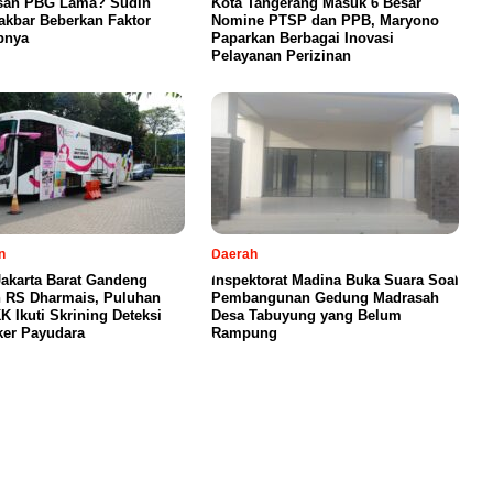
san PBG Lama? Sudin
Kota Tangerang Masuk 6 Besar
kbar Beberkan Faktor
Nomine PTSP dan PPB, Maryono
bnya
Paparkan Berbagai Inovasi
Pelayanan Perizinan
n
Daerah
akarta Barat Gandeng
Inspektorat Madina Buka Suara Soal
 RS Dharmais, Puluhan
Pembangunan Gedung Madrasah
K Ikuti Skrining Deteksi
Desa Tabuyung yang Belum
ker Payudara
Rampung