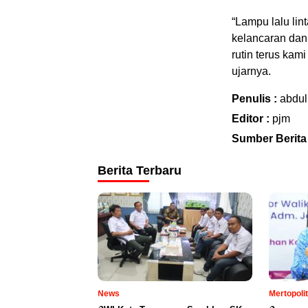
“Lampu lalu lin
kelancaran dan 
rutin terus ka
ujarnya.
Penulis :
abdul
Editor :
pjm
Sumber Berita
Berita Terbaru
News
Mertopoli