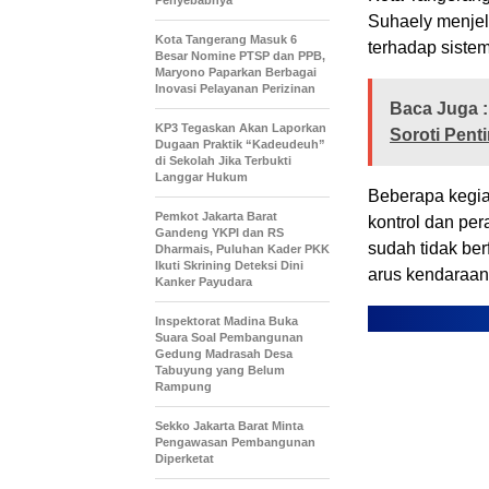
Suhaely menjel
Kota Tangerang Masuk 6
terhadap sistem
Besar Nomine PTSP dan PPB,
Maryono Paparkan Berbagai
Inovasi Pelayanan Perizinan
Baca Juga :
KP3 Tegaskan Akan Laporkan
Soroti Pen
Dugaan Praktik “Kadeudeuh”
di Sekolah Jika Terbukti
Langgar Hukum
Beberapa kegia
Pemkot Jakarta Barat
kontrol dan pe
Gandeng YKPI dan RS
sudah tidak be
Dharmais, Puluhan Kader PKK
Ikuti Skrining Deteksi Dini
arus kendaraan
Kanker Payudara
Inspektorat Madina Buka
Suara Soal Pembangunan
Gedung Madrasah Desa
Tabuyung yang Belum
Rampung
Sekko Jakarta Barat Minta
Pengawasan Pembangunan
Diperketat