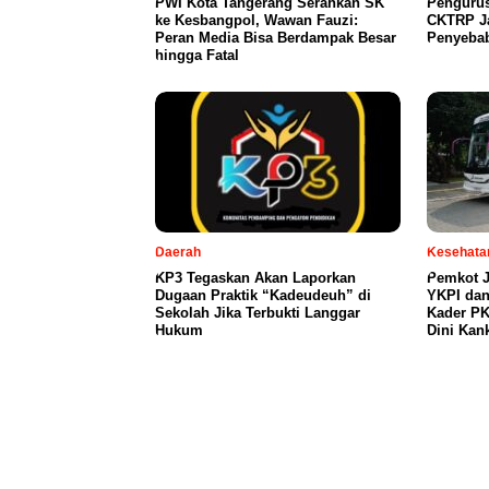
PWI Kota Tangerang Serahkan SK
Penguru
ke Kesbangpol, Wawan Fauzi:
CKTRP Ja
Peran Media Bisa Berdampak Besar
Penyeba
hingga Fatal
Daerah
Kesehata
KP3 Tegaskan Akan Laporkan
Pemkot J
Dugaan Praktik “Kadeudeuh” di
YKPI dan
Sekolah Jika Terbukti Langgar
Kader PK
Hukum
Dini Kan