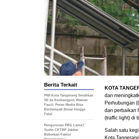
Berita Terkait
KOTA TANGE
dan meningkatk
PWI Kota Tangerang Serahkan
SK ke Kesbangpol, Wawan
Perhubungan (D
Fauzi: Peran Media Bisa
Berdampak Besar hingga
dan perbaikan fa
Fatal
(traffic light) di
Pengurusan PBG Lama?
Salah satu kegi
Sudin CKTRP Jakbar
Beberkan Faktor
Kota Tangerang
Penyebabnya