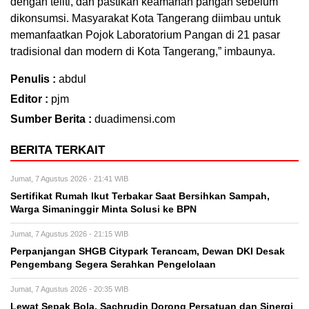
dengan teliti, dan pastikan keamanan pangan sebelum
dikonsumsi. Masyarakat Kota Tangerang diimbau untuk
memanfaatkan Pojok Laboratorium Pangan di 21 pasar
tradisional dan modern di Kota Tangerang,” imbaunya.
Penulis :
abdul
Editor :
pjm
Sumber Berita :
duadimensi.com
BERITA TERKAIT
Jumat, 7 Agustus 2026 - 21:41 WIB
Sertifikat Rumah Ikut Terbakar Saat Bersihkan Sampah,
Warga Simaninggir Minta Solusi ke BPN
Jumat, 7 Agustus 2026 - 21:15 WIB
Perpanjangan SHGB Citypark Terancam, Dewan DKI Desak
Pengembang Segera Serahkan Pengelolaan
Jumat, 7 Agustus 2026 - 20:35 WIB
Lewat Sepak Bola, Sachrudin Dorong Persatuan dan Sinergi