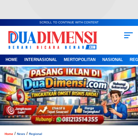
SCROLL TO CONTINUE WITH CONTENT
HOME
INTERNASIONAL
MERTOPOLITAN
NASIONAL
REG
/
/
Home
News
Regional