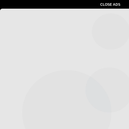
CLOSE ADS
Baca Juga :
Polisi Gelar Patroli Jaga
Jakarta+, 2 Pengendara Vario Kedapatan
Bawa Sabu
Advertesment