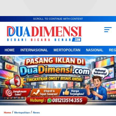
SCROLL TO CONTINUE WITH CONTENT
HOME
INTERNASIONAL
MERTOPOLITAN
NASIONAL
REG
/
/
Home
Mertopolitan
News