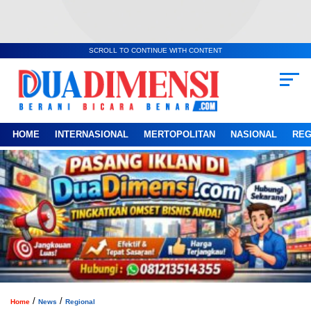
SCROLL TO CONTINUE WITH CONTENT
HOME
INTERNASIONAL
MERTOPOLITAN
NASIONAL
REG
/
/
Home
News
Regional