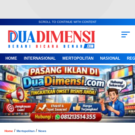
SCROLL TO CONTINUE WITH CONTENT
HOME
INTERNASIONAL
MERTOPOLITAN
NASIONAL
REG
/
/
Home
Mertopolitan
News