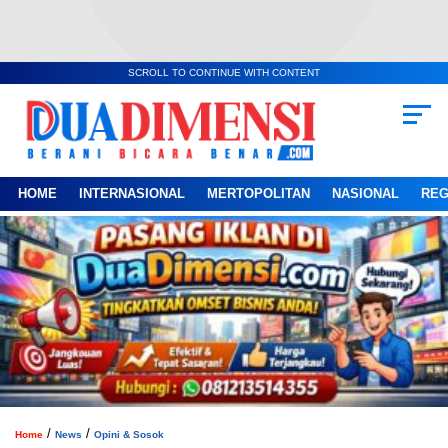
SCROLL TO CONTINUE WITH CONTENT
HOME
INTERNASIONAL
MERTOPOLITAN
NASIONAL
REG
/
/
Home
News
Opini & Sosok