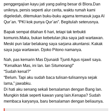
penggergajian kayu jati yang paling besar di Blora.Dan
uniknya, persis seperti alur cerita, waktu rumah kami
digeledah, ditemukan buku-buku agama termasuk juga Al
Qur’an. “PKI kok punya Qur’an”. Begitulah seterusnya.
Bapak sempat ditahan 6 hari, tetapi tak terbukti
komunis.Maka, bukan kebetulan jika saya jadi wartawan.
Meski pun latar belakang saya sarjana akuntansi. Kakak
saya juga wartawan. Djoko Pitono namanya.
Nah, pas kemarin Mas Djunaidi Tjunti Agus njawil saya.
“Kenalkan Mas, ini Ian. Ian Situmorang!”
“Sudah kenal?”
“Belum. Tapi aku sudah baca tulisan-tulisannya sejak
lama,” jawabku.
Di hati aku senang sekali bersalaman dengan Bang Ian.
Mungkin tidak seperti kawan yang lain.Kenapa? Sudah
membaca karyanya, baru bersalaman dengan beliaunya.