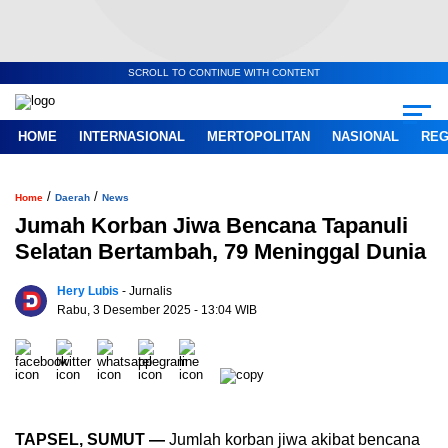
SCROLL TO CONTINUE WITH CONTENT
HOME
INTERNASIONAL
MERTOPOLITAN
NASIONAL
REG
/
/
Home
Daerah
News
Jumah Korban Jiwa Bencana Tapanuli
Selatan Bertambah, 79 Meninggal Dunia
Hery Lubis
- Jurnalis
Rabu, 3 Desember 2025
- 13:04 WIB
TAPSEL, SUMUT —
Jumlah korban jiwa akibat bencana