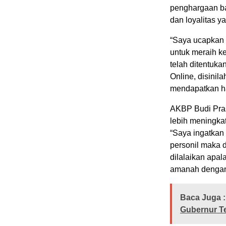
penghargaan ba
dan loyalitas y
“Saya ucapkan s
untuk meraih k
telah ditentuka
Online, disinila
mendapatkan ha
AKBP Budi Pras
lebih meningkat
“Saya ingatkan
personil maka d
dilalaikan apal
amanah dengan 
Baca Juga :
Gubernur T