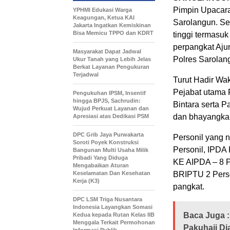
Pimpin Upacara
YPHMI Edukasi Warga
Keagungan, Ketua KAI
Sarolangun. Se
Jakarta Ingatkan Kemiskinan
Bisa Memicu TPPO dan KDRT
tinggi termasuk
perpangkat Ajun
Masyarakat Dapat Jadwal
Polres Sarolan
Ukur Tanah yang Lebih Jelas
Berkat Layanan Pengukuran
Terjadwal
Turut Hadir Wa
Pejabat utama 
Pengukuhan IPSM, Insentif
hingga BPJS, Sachrudin:
Bintara serta 
Wujud Perkuat Layanan dan
dan bhayangkar
Apresiasi atas Dedikasi PSM
DPC Grib Jaya Purwakarta
Personil yang n
Soroti Poyek Konstruksi
Personil, IPDA
Bangunan Multi Usaha Milik
Pribadi Yang Diduga
KE AIPDA – 8 P
Mengabaikan Aturan
Keselamatan Dan Kesehatan
BRIPTU 2 Perso
Kerja (K3)
pangkat.
DPC LSM Triga Nusantara
Indonesia Layangkan Somasi
Baca Juga :
Kedua kepada Rutan Kelas IIB
Menggala Terkait Permohonan
Pakuhaji Di