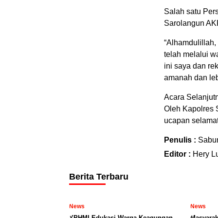
Salah satu Per
Sarolangun AKP
“Alhamdulillah
telah melalui w
ini saya dan re
amanah dan lebi
Acara Selanjut
Oleh Kapolres 
ucapan selamat 
Penulis :
Sabu
Editor :
Hery L
Berita Terbaru
News
News
YPHMI Edukasi Warga Keagungan,
Masyarak