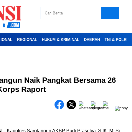
SIONAL
REGIONAL
HUKUM & KRIMINAL
DAERAH
TNI & POLRI
Advertesment
langun Naik Pangkat Bersama 26
Korps Raport
N
– Kapolres Sarolangun AKBP Budi Prasetya, S.IK, M. Si