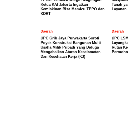
Ketua KAI Jakarta Ingatkan
Tanah ya
Kemiskinan Bisa Memicu TPPO dan
Layanan 
KDRT
Daerah
Daerah
DPC Grib Jaya Purwakarta Soroti
DPC LSM 
Poyek Konstruksi Bangunan Multi
Layangk
Usaha Milik Pribadi Yang Diduga
Rutan Ke
Mengabaikan Aturan Keselamatan
Permohon
Dan Kesehatan Kerja (K3)