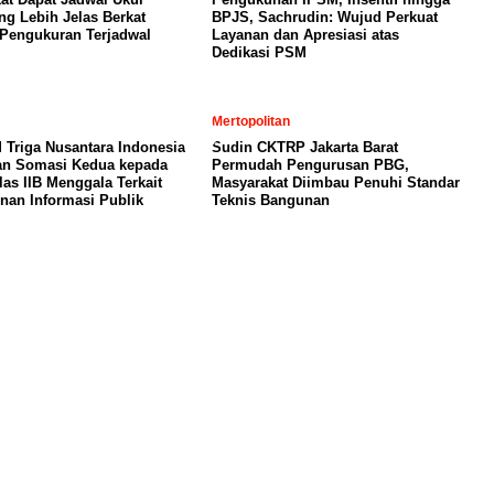
ng Lebih Jelas Berkat
BPJS, Sachrudin: Wujud Perkuat
Pengukuran Terjadwal
Layanan dan Apresiasi atas
Dedikasi PSM
Mertopolitan
Triga Nusantara Indonesia
Sudin CKTRP Jakarta Barat
an Somasi Kedua kepada
Permudah Pengurusan PBG,
las IIB Menggala Terkait
Masyarakat Diimbau Penuhi Standar
an Informasi Publik
Teknis Bangunan