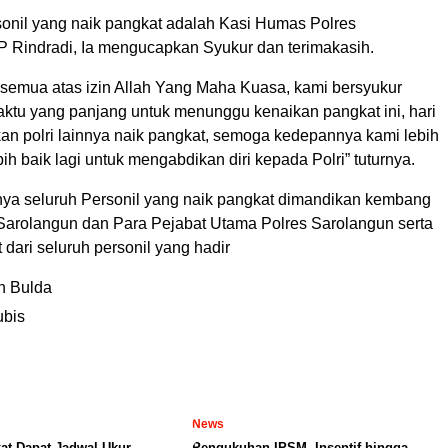
sonil yang naik pangkat adalah Kasi Humas Polres
 Rindradi, Ia mengucapkan Syukur dan terimakasih.
, semua atas izin Allah Yang Maha Kuasa, kami bersyukur
aktu yang panjang untuk menunggu kenaikan pangkat ini, hari
kan polri lainnya naik pangkat, semoga kedepannya kami lebih
h baik lagi untuk mengabdikan diri kepada Polri” tuturnya.
nya seluruh Personil yang naik pangkat dimandikan kembang
Sarolangun dan Para Pejabat Utama Polres Sarolangun serta
dari seluruh personil yang hadir
n Bulda
ubis
News
at Dapat Jadwal Ukur
Pengukuhan IPSM, Insentif hingga