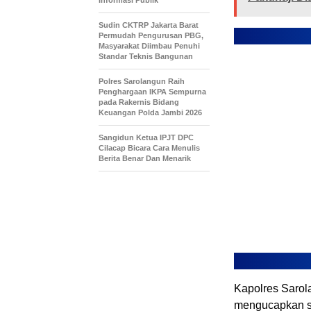
Informasi Publik
Sudin CKTRP Jakarta Barat
Permudah Pengurusan PBG,
Masyarakat Diimbau Penuhi
Standar Teknis Bangunan
Polres Sarolangun Raih
Penghargaan IKPA Sempurna
pada Rakernis Bidang
Keuangan Polda Jambi 2026
Sangidun Ketua IPJT DPC
Cilacap Bicara Cara Menulis
Berita Benar Dan Menarik
Kapolres Sarol
mengucapkan se