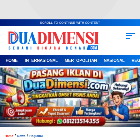
SCROLL TO CONTINUE WITH CONTENT
HOME
INTERNASIONAL
MERTOPOLITAN
NASIONAL
REG
/
/
Home
News
Regional