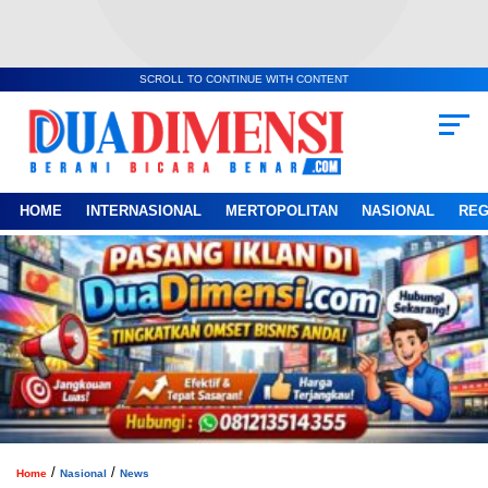
SCROLL TO CONTINUE WITH CONTENT
HOME
INTERNASIONAL
MERTOPOLITAN
NASIONAL
REG
/
/
Home
Nasional
News