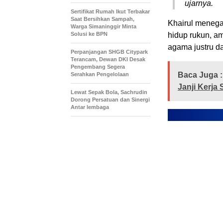
ujarnya.
Sertifikat Rumah Ikut Terbakar
Saat Bersihkan Sampah,
Khairul menega
Warga Simaninggir Minta
Solusi ke BPN
hidup rukun, a
agama justru d
Perpanjangan SHGB Citypark
Terancam, Dewan DKI Desak
Pengembang Segera
Baca Juga :
Serahkan Pengelolaan
Janji Kerja
Lewat Sepak Bola, Sachrudin
Dorong Persatuan dan Sinergi
Antar lembaga