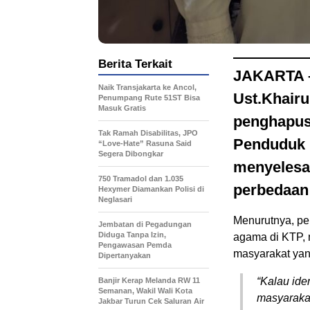
Berita Terkait
JAKARTA –
Naik Transjakarta ke Ancol,
Ust.Khairu
Penumpang Rute 51ST Bisa
Masuk Gratis
penghapus
Tak Ramah Disabilitas, JPO
Penduduk (
“Love-Hate” Rasuna Said
Segera Dibongkar
menyelesa
750 Tramadol dan 1.035
perbedaan 
Hexymer Diamankan Polisi di
Neglasari
Menurutnya, pe
Jembatan di Pegadungan
Diduga Tanpa Izin,
agama di KTP,
Pengawasan Pemda
masyarakat yan
Dipertanyakan
“Kalau ide
Banjir Kerap Melanda RW 11
Semanan, Wakil Wali Kota
masyarakat
Jakbar Turun Cek Saluran Air