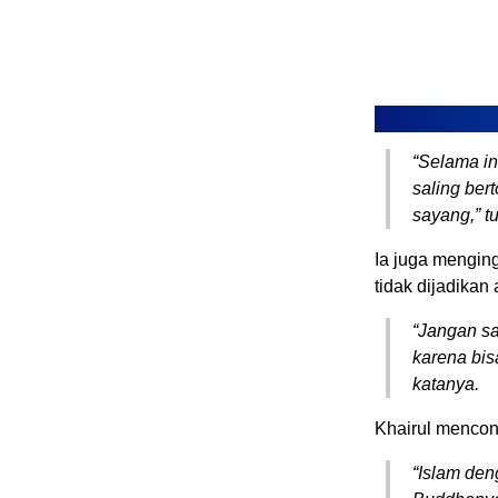
“Selama in
saling ber
sayang,” tu
Ia juga mengin
tidak dijadika
“Jangan s
karena bis
katanya.
Khairul mencont
“Islam de