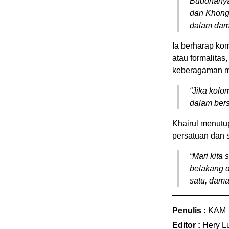
Buddhanya,
dan Khong
dalam dam
Ia berharap ko
atau formalita
keberagaman m
“Jika kolo
dalam bers
Khairul menutu
persatuan dan 
“Mari kita
belakang 
satu, dama
Penulis :
KAM
Editor :
Hery L