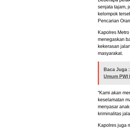
senjata tajam, 
kelompok terseb
Pencarian Oran
Kapolres Metr
menegaskan bah
kekerasan jal
masyarakat.
Baca Juga :
Umum PWI P
“Kami akan men
keselamatan ma
menyasar anak-
kriminalitas jal
Kapolres juga 