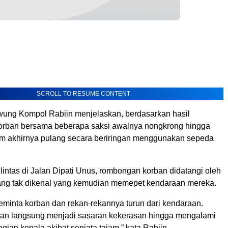
SCROLL TO RESUME CONTENT
wung Kompol Rabiin menjelaskan, berdasarkan hasil
korban bersama beberapa saksi awalnya nongkrong hingga
lum akhirnya pulang secara beriringan menggunakan sepeda
intas di Jalan Dipati Unus, rombongan korban didatangi oleh
ng tak dikenal yang kemudian memepet kendaraan mereka.
eminta korban dan rekan-rekannya turun dari kendaraan.
rban langsung menjadi sasaran kekerasan hingga mengalami
agian kepala akibat senjata tajam,” kata Rabiin.