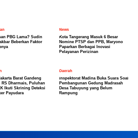
tan
News
san PBG Lama? Sudin
Kota Tangerang Masuk 6 Besar
kbar Beberkan Faktor
Nomine PTSP dan PPB, Maryono
bnya
Paparkan Berbagai Inovasi
Pelayanan Perizinan
n
Daerah
akarta Barat Gandeng
Inspektorat Madina Buka Suara Soal
 RS Dharmais, Puluhan
Pembangunan Gedung Madrasah
K Ikuti Skrining Deteksi
Desa Tabuyung yang Belum
ker Payudara
Rampung