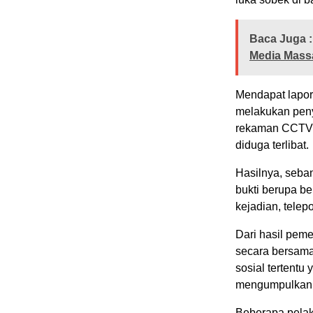
Baca Juga :
Media Massa
Mendapat lapor
melakukan peny
rekaman CCTV, 
diduga terlibat.
Hasilnya, seba
bukti berupa be
kejadian, telep
Dari hasil peme
secara bersama
sosial tertentu
mengumpulkan 
Beberapa pelak