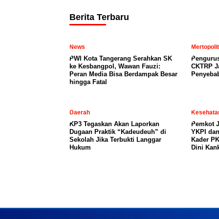
Berita Terbaru
News
Mertopoli
PWI Kota Tangerang Serahkan SK
Penguru
ke Kesbangpol, Wawan Fauzi:
CKTRP Ja
Peran Media Bisa Berdampak Besar
Penyeba
hingga Fatal
Daerah
Kesehata
KP3 Tegaskan Akan Laporkan
Pemkot J
Dugaan Praktik “Kadeudeuh” di
YKPI dan
Sekolah Jika Terbukti Langgar
Kader PK
Hukum
Dini Kan