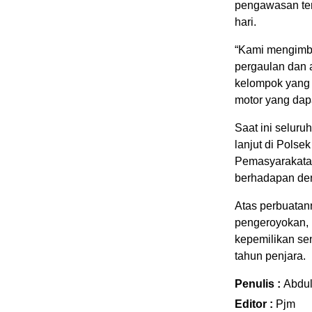
pengawasan ter
hari.
“Kami mengimba
pergaulan dan a
kelompok yang 
motor yang dap
Saat ini selur
lanjut di Polse
Pemasyarakatan
berhadapan de
Atas perbuatan
pengeroyokan, 
kepemilikan se
tahun penjara.
Penulis :
Abdu
Editor :
Pjm