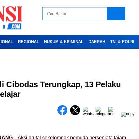
SIONAL
REGIONAL
HUKUM & KRIMINAL
DAERAH
TNI & POLRI
Advertesment
di Cibodas Terungkap, 13 Pelaku
lajar
RANG
– Aksi brutal sekelompok pemuda bersenjata tajam