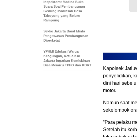
Inspektorat Madina Buka
Suara Soal Pembangunan
Gedung Madrasah Desa
Tabuyung yang Belum
Rampung
Sekko Jakarta Barat Minta
Pengawasan Pembangunan
Diperketat
YPHMI Edukasi Warga
Keagungan, Ketua KAI
Jakarta Ingatkan Kemiskinan
Bisa Memicu TPPO dan KDRT
Kapolsek Jatiu
penyelidikan, 
dini hari sebe
motor.
Namun saat mel
sekelompok ora
“Para pelaku m
Setelah itu ko
luka sobek di b