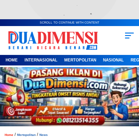
SCROLL TO CONTINUE WITH CONTENT
HOME
INTERNASIONAL
MERTOPOLITAN
NASIONAL
REG
/
/
Home
Mertopolitan
News