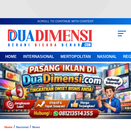
SCROLL TO CONTINUE WITH CONTENT
HOME
INTERNASIONAL
MERTOPOLITAN
NASIONAL
REG
/
/
Home
Nasional
News