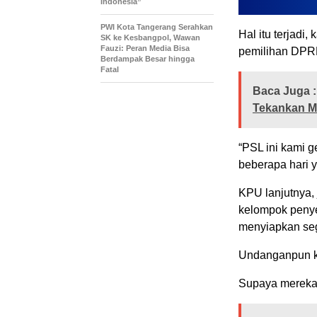
Indonesia”
PWI Kota Tangerang Serahkan
Hal itu terjadi
SK ke Kesbangpol, Wawan
Fauzi: Peran Media Bisa
pemilihan DPRD 
Berdampak Besar hingga
Fatal
Baca Juga :
Tekankan Ma
“PSL ini kami 
beberapa hari y
KPU lanjutnya
kelompok penye
menyiapkan se
Undanganpun k
Supaya mereka