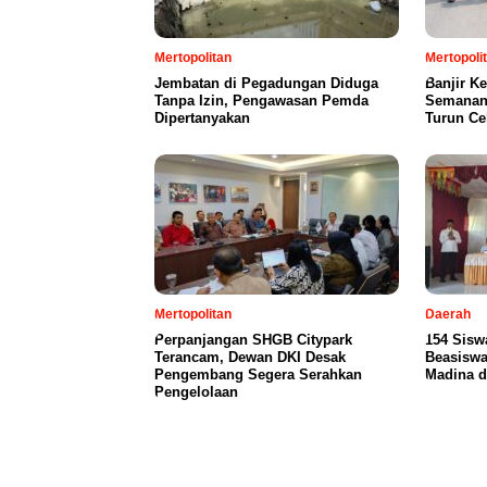
Mertopolitan
Mertopoli
Jembatan di Pegadungan Diduga
Banjir K
Tanpa Izin, Pengawasan Pemda
Semanan,
Dipertanyakan
Turun Ce
Mertopolitan
Daerah
Perpanjangan SHGB Citypark
154 Sisw
Terancam, Dewan DKI Desak
Beasiswa
Pengembang Segera Serahkan
Madina d
Pengelolaan