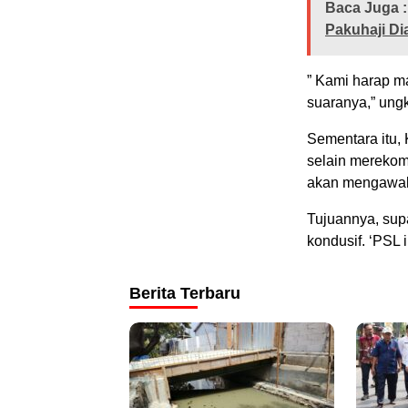
Baca Juga :
Pakuhaji Di
” Kami harap m
suaranya,” ung
Sementara itu,
selain mereko
akan mengawal 
Tujuannya, sup
kondusif. ‘PSL 
Berita Terbaru