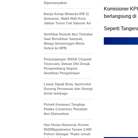
Dipertanyakan
Komisioner KPU
Banjir Kerap Melanda RW 11
berlangsung di
Semanan, Wakil Wali Kota
Jakbar Turun Cek Saluran Air
Seperti Tanger
Sertifikat Rumah Ikut Terbakar
Saat Bersihkan Sampah,
Warga Simaninggir Minta
Solusi ke BPN
Perpanjangan SHGB Citypark
Terancam, Dewan DKI Desak
Pengembang Segera
Serahkan Pengelolaan
Lewat Sepak Bola, Sachrudin
Dorong Persatuan dan Sinergi
Antar lembaga
Polsek Karawaci Tangkap
Pelaku Curanmor, Penadah
Ikut Diamankan
Hari Hutan Nasional, Korem
052/Wijayakrama Tanam 2.000
Pohon Sebagai “Kado untuk