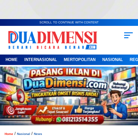
SCROLL TO CONTINUE WITH CONTENT
HOME
INTERNASIONAL
MERTOPOLITAN
NASIONAL
REG
/
/
Home
Nasional
News