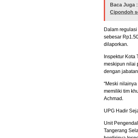
Baca Juga :
Cipondoh s
Dalam regulasi 
sebesar Rp1.500
dilaporkan.
Inspektur Kota
meskipun nilai 
dengan jabatan,
“Meski nilainya
memiliki tim kh
Achmad.
UPG Hadir Seja
Unit Pengendali
Tangerang Selat
berdirinya Insp