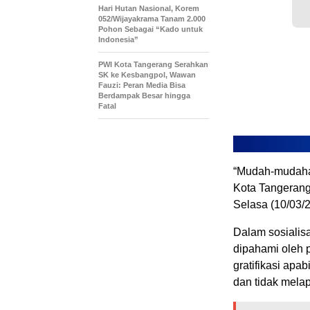
Hari Hutan Nasional, Korem
052/Wijayakrama Tanam 2.000
Pohon Sebagai “Kado untuk
Indonesia”
PWI Kota Tangerang Serahkan
SK ke Kesbangpol, Wawan
Fauzi: Peran Media Bisa
Berdampak Besar hingga
Fatal
“Mudah-mudahan
Kota Tangerang 
Selasa (10/03/2
Dalam sosialisas
dipahami oleh 
gratifikasi apa
dan tidak mela