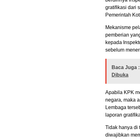
gratifikasi dar
Pemerintah Kot
Mekanisme pela
pemberian yang
kepada Inspekto
sebelum meneru
Baca Juga :
Dibuka
Apabila KPK m
negara, maka a
Lembaga tersebu
laporan gratifi
Tidak hanya di 
diwajibkan mem