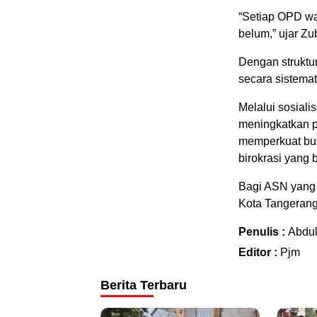
“Setiap OPD wa
belum,” ujar Zub
Dengan struktur
secara sistemat
Melalui sosiali
meningkatkan p
memperkuat bu
birokrasi yang b
Bagi ASN yang 
Kota Tangerang
Penulis :
Abdu
Editor :
Pjm
Berita Terbaru