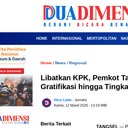
HOME
INTERNASIONAL
MERTOPOLITAN
NA
Home
News
Regional
/
/
Libatkan KPK, Pemkot T
Gratifikasi hingga Tingk
Hery Lubis
- Jurnalis
Kamis, 12 Maret 2026
- 13:19 WIB
Berita Terkait
TANGSEL
— Pe