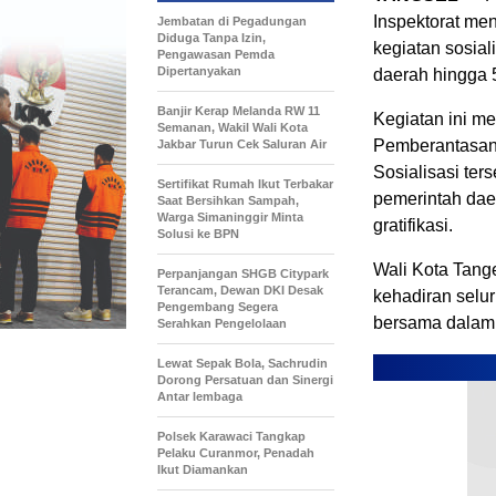
Inspektorat me
Jembatan di Pegadungan
Diduga Tanpa Izin,
kegiatan sosial
Pengawasan Pemda
Dipertanyakan
daerah hingga 
Banjir Kerap Melanda RW 11
Kegiatan ini me
Semanan, Wakil Wali Kota
Pemberantasan 
Jakbar Turun Cek Saluran Air
Sosialisasi te
Sertifikat Rumah Ikut Terbakar
pemerintah dae
Saat Bersihkan Sampah,
Warga Simaninggir Minta
gratifikasi.
Solusi ke BPN
Wali Kota Tan
Perpanjangan SHGB Citypark
Terancam, Dewan DKI Desak
kehadiran selu
Pengembang Segera
bersama dalam 
Serahkan Pengelolaan
Lewat Sepak Bola, Sachrudin
Dorong Persatuan dan Sinergi
Antar lembaga
Polsek Karawaci Tangkap
Pelaku Curanmor, Penadah
Ikut Diamankan