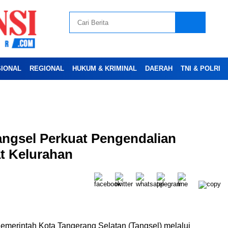
SIONAL
REGIONAL
HUKUM & KRIMINAL
DAERAH
TNI & POLRI
Advertesment
angsel Perkuat Pengendalian
at Kelurahan
merintah Kota Tangerang Selatan (Tangsel) melalui