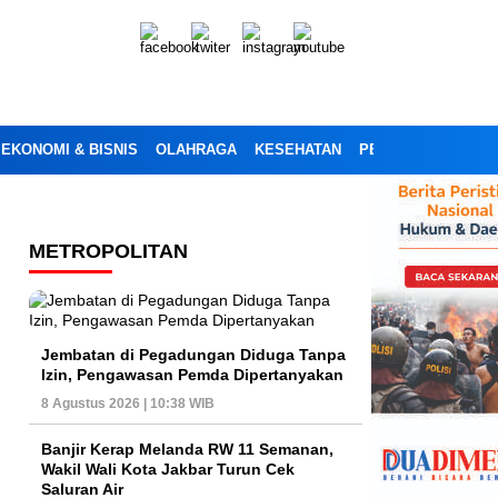
EKONOMI & BISNIS
OLAHRAGA
KESEHATAN
PENDIDIKAN
OPI
METROPOLITAN
Jembatan di Pegadungan Diduga Tanpa
Izin, Pengawasan Pemda Dipertanyakan
8 Agustus 2026 | 10:38 WIB
Banjir Kerap Melanda RW 11 Semanan,
Wakil Wali Kota Jakbar Turun Cek
Saluran Air