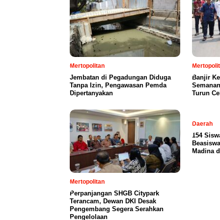
Mertopolitan
Mertopoli
Jembatan di Pegadungan Diduga
Banjir K
Tanpa Izin, Pengawasan Pemda
Semanan,
Dipertanyakan
Turun Ce
Daerah
154 Sisw
Beasiswa
Madina d
Mertopolitan
Perpanjangan SHGB Citypark
Terancam, Dewan DKI Desak
Pengembang Segera Serahkan
Pengelolaan