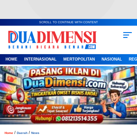
SCROLL TO CONTINUE WITH CONTENT
HOME
INTERNASIONAL
MERTOPOLITAN
NASIONAL
REG
/
/
Home
Daerah
News