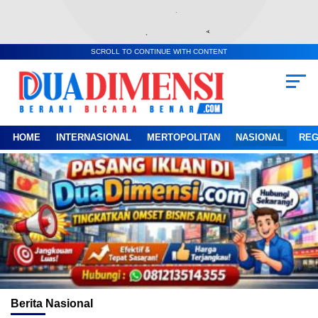
SCROLL TO CONTINUE WITH CONTENT
HOME
INTERNASIONAL
MERTOPOLITAN
NASIONAL
REG
Berita
Nasional