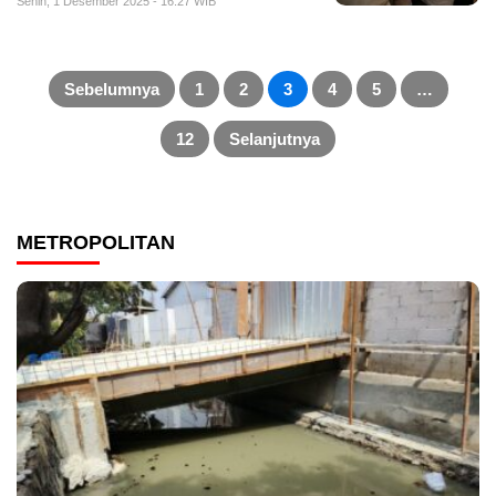
Senin, 1 Desember 2025 - 16:27 WIB
Paginasi
pos
Sebelumnya
1
2
3
4
5
…
12
Selanjutnya
METROPOLITAN