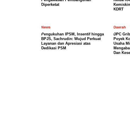
Diperketat
Kemiski
KDRT
News
Daerah
Pengukuhan IPSM, Insentif hingga
DPC Grib
BPJS, Sachrudin: Wujud Perkuat
Poyek Ko
Layanan dan Apresiasi atas
Usaha Mi
Dedikasi PSM
Mengabai
Dan Kese