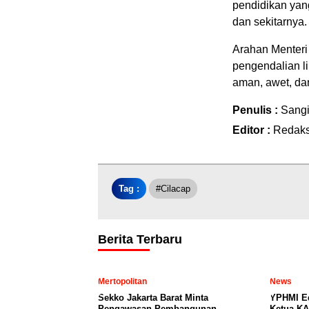
pendidikan yan
dan sekitarnya.
Arahan Menteri
pengendalian l
aman, awet, da
Penulis :
Sang
Editor :
Redaks
Tag :
#cilacap
Berita Terbaru
Mertopolitan
News
Sekko Jakarta Barat Minta
YPHMI E
Pengawasan Pembangunan
Ketua KA