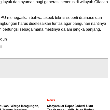
g layak dan nyaman bagi generasi penerus di wilayah Cilacap
 PU menegaskan bahwa aspek teknis seperti drainase dan
ingkungan harus diselesaikan tuntas agar bangunan nantinya
n berfungsi sebagaimana mestinya dalam jangka panjang.
idun
i
News
dukasi Warga Keagungan,
Masyarakat Dapat Jadwal Ukur
I Jakarta Ingatkan
Tanah yang Lebih Jelas Berkat