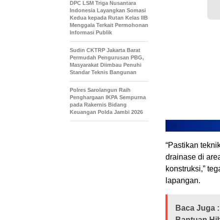
DPC LSM Triga Nusantara
Indonesia Layangkan Somasi
Kedua kepada Rutan Kelas IIB
Menggala Terkait Permohonan
Informasi Publik
Sudin CKTRP Jakarta Barat
Permudah Pengurusan PBG,
Masyarakat Diimbau Penuhi
Standar Teknis Bangunan
Polres Sarolangun Raih
Penghargaan IKPA Sempurna
pada Rakernis Bidang
Keuangan Polda Jambi 2026
“Pastikan tekni
drainase di ar
konstruksi,” t
lapangan.
Baca Juga :
Bantuan Hiba