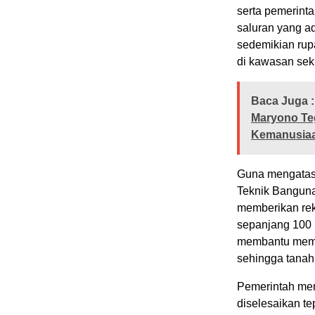
serta pemerinta
saluran yang ad
sedemikian rup
di kawasan seki
Baca Juga :
Maryono Te
Kemanusia
Guna mengatasi
Teknik Bangun
memberikan rek
sepanjang 100 
membantu mempe
sehingga tanah
Pemerintah me
diselesaikan te