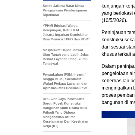
kunjungan kerj
Sekko Jakarta Barat Minta
Pengawasan Pembangunan
yang berlokasi
Diperketat
(10/5/2026).
YPHMI Edukasi Warga
Keagungan, Ketua KAI
Peninjauan ter
Jakarta Ingatkan Kemiskinan
konstruksi sek
Bisa Memicu TPPO dan KDRT
dan sesuai stan
Masyarakat Dapat Jadwal
khusus terkait al
Ukur Tanah yang Lebih Jelas
Berkat Layanan Pengukuran
Terjadwal
Dalam peninjau
pengelolaan air
Pengukuhan IPSM, Insentif
hingga BPJS, Sachrudin:
keberhasilan p
Wujud Perkuat Layanan dan
mengingatkan b
Apresiasi atas Dedikasi PSM
proses pemban
DPC Grib Jaya Purwakarta
bangunan di m
Soroti Poyek Konstruksi
Bangunan Multi Usaha Milik
Pribadi Yang Diduga
Mengabaikan Aturan
Keselamatan Dan Kesehatan
Kerja (K3)