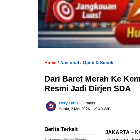
Home
Nasional
Opini & Sosok
/
/
Dari Baret Merah Ke Kem
Resmi Jadi Dirjen SDA
Hery Lubis
- Jurnalis
Sabtu, 2 Mei 2026
- 19:49 WIB
Berita Terkait
JAKARTA
– Ke
Pekerjaan Umum
Sudaryono Resmi Pimpin