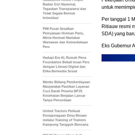
Badan Gizi Nasional,
untuk memimpin
Tegaskan Transparansi dan
Tolak Segala Bentuk
Intimidasi
Per tanggal 1 M
Ritiauw resmi m
PWI Pusat Sesalkan
SDA) yang baru
Pernyataan Hotman Paris,
Minta Hormati Martabat
Wartawan dan Kemerdekaan
Eks Gubernur 
Pers
Hadapi Era AI, Rumah Pena
Foundation Bekali Insan Pers
dengan Literasi Digital dan
Etika Bermedia Sosial
Menko Bidang Pemberdayaan
Masyarakat Pastikan Layanan
Cuci Darah Peserta BPJS
Kesehatan Berjalan Lancar
Tanpa Penundaan
United Tractors Perkuat
Kesiapsiagaan Desa Binaan
melalui Training of Trainers
Kampung Tangguh Bencana