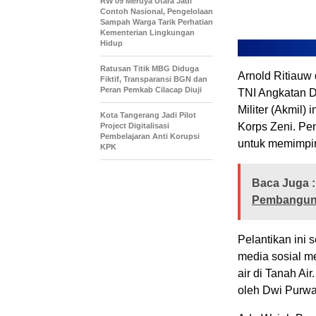
RW 09 Meruya Utara Jadi
Contoh Nasional, Pengelolaan
Sampah Warga Tarik Perhatian
Kementerian Lingkungan
Hidup
Ratusan Titik MBG Diduga
Arnold Ritiauw 
Fiktif, Transparansi BGN dan
Peran Pemkab Cilacap Diuji
TNI Angkatan D
Militer (Akmil) 
Kota Tangerang Jadi Pilot
Korps Zeni. Pen
Project Digitalisasi
Pembelajaran Anti Korupsi
untuk memimpin 
KPK
Baca Juga :
Pembanguna
Pelantikan ini 
media sosial m
air di Tanah Ai
oleh Dwi Purwa