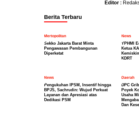
Editor :
Redaks
Berita Terbaru
Mertopolitan
News
Sekko Jakarta Barat Minta
YPHMI E
Pengawasan Pembangunan
Ketua KA
Diperketat
Kemiski
KDRT
News
Daerah
Pengukuhan IPSM, Insentif hingga
DPC Grib
BPJS, Sachrudin: Wujud Perkuat
Poyek Ko
Layanan dan Apresiasi atas
Usaha Mi
Dedikasi PSM
Mengabai
Dan Kese