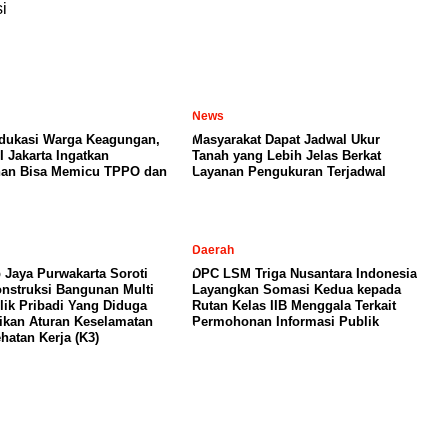
i
News
dukasi Warga Keagungan,
Masyarakat Dapat Jadwal Ukur
I Jakarta Ingatkan
Tanah yang Lebih Jelas Berkat
nan Bisa Memicu TPPO dan
Layanan Pengukuran Terjadwal
Daerah
 Jaya Purwakarta Soroti
DPC LSM Triga Nusantara Indonesia
nstruksi Bangunan Multi
Layangkan Somasi Kedua kepada
lik Pribadi Yang Diduga
Rutan Kelas IIB Menggala Terkait
kan Aturan Keselamatan
Permohonan Informasi Publik
hatan Kerja (K3)