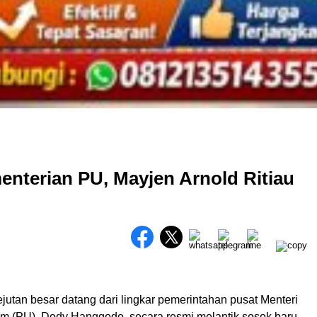
enterian PU, Mayjen Arnold Ritiau
jutan besar datang dari lingkar pemerintahan pusat Menteri
 (PU), Dody Hanggodo, secara resmi melantik sosok baru