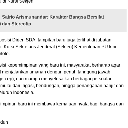
 di Kursi Sekjen
Satrio Arismunandar: Karakter Bangsa Bersifat
i dan Stereotip
posisi Dirjen SDA, tampilan baru juga terlihat di jabatan
ya. Kursi Sekretaris Jenderal (Sekjen) Kementerian PU kini
rtoto.
si kepemimpinan yang baru ini, masyarakat berharap agar
t menjalankan amanah dengan penuh tanggung jawab,
(gercep), dan mampu menyelesaikan berbagai persoalan
ir, mulai dari irigasi, bendungan, hingga penanganan banjir dan
eluruh Indonesia.
mpinan baru ini membawa kemajuan nyata bagi bangsa dan
idun