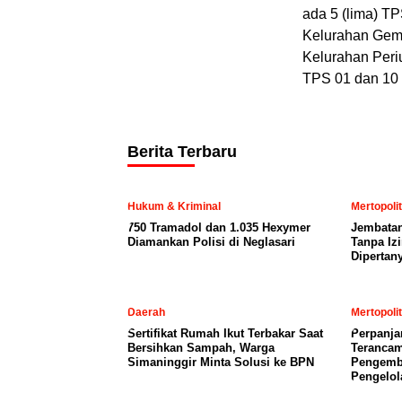
ada 5 (lima) T
Kelurahan Gemb
Kelurahan Peri
TPS 01 dan 10
Berita Terbaru
Hukum & Kriminal
Mertopoli
750 Tramadol dan 1.035 Hexymer
Jembatan
Diamankan Polisi di Neglasari
Tanpa Iz
Dipertan
Daerah
Mertopoli
Sertifikat Rumah Ikut Terbakar Saat
Perpanja
Bersihkan Sampah, Warga
Terancam
Simaninggir Minta Solusi ke BPN
Pengemb
Pengelol