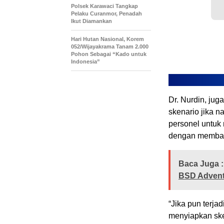
Polsek Karawaci Tangkap
Pelaku Curanmor, Penadah
Ikut Diamankan
Hari Hutan Nasional, Korem
052/Wijayakrama Tanam 2.000
Pohon Sebagai “Kado untuk
Indonesia”
Dr. Nurdin, ju
skenario jika n
personel untuk
dengan membang
Baca Juga :
BSD Adventu
“Jika pun terja
menyiapkan ske