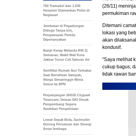
(26/11) meninj
750 Tramadol dan 1.035
Hexymer Diamankan Polisi di
permukiman raw
Neglasari
Ditemani camat
Jembatan di Pegadungan
Diduga Tanpa Izin,
lokasi yang be
Pengawasan Pemda
akan dilaksana
Dipertanyakan
kondusif.
Banjir Kerap Melanda RW 11
Semanan, Wakil Wali Kota
“Saya melihat 
Jakbar Turun Cek Saluran Air
cukup bagus, da
Sertifikat Rumah Ikut Terbakar
tidak rawan banj
Saat Bersihkan Sampah,
Warga Simaninggir Minta
Solusi ke BPN
Perpanjangan SHGB Citypark
Terancam, Dewan DKI Desak
Pengembang Segera
Serahkan Pengelolaan
Lewat Sepak Bola, Sachrudin
Dorong Persatuan dan Sinergi
Antar lembaga