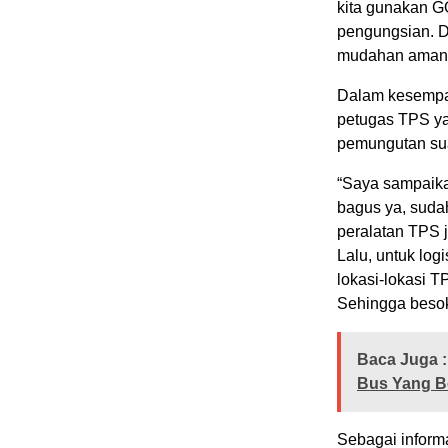
kita gunakan G
pengungsian. Di
mudahan aman 
Dalam kesempat
petugas TPS ya
pemungutan sua
“Saya sampaika
bagus ya, suda
peralatan TPS 
Lalu, untuk log
lokasi-lokasi 
Sehingga besok
Baca Juga :
Bus Yang Be
Sebagai inform