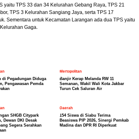
PS yaitu TPS 33 dan 34 Kelurahan Gebang Raya, TPS 21
or, TPS 3 Kelurahan Sangiang Jaya, serta TPS 17
uk. Sementara untuk Kecamatan Larangan ada dua TPS yaitu
 Kelurahan Gaga.
tan
Mertopolitan
 di Pegadungan Diduga
Banjir Kerap Melanda RW 11
in, Pengawasan Pemda
Semanan, Wakil Wali Kota Jakbar
yakan
Turun Cek Saluran Air
tan
Daerah
ngan SHGB Citypark
154 Siswa di Siabu Terima
, Dewan DKI Desak
Beasiswa PIP 2026, Sinergi Pemkab
ang Segera Serahkan
Madina dan DPR RI Diperkuat
aan