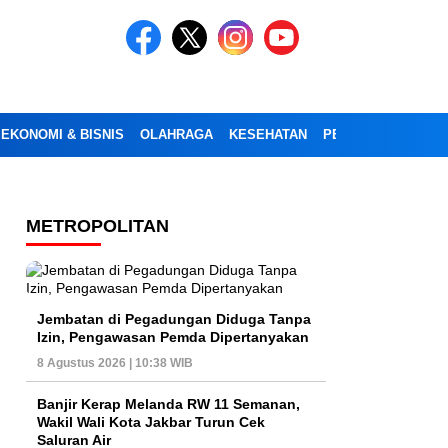
EKONOMI & BISNIS
OLAHRAGA
KESEHATAN
PENDIDIKAN
OPI
METROPOLITAN
Jembatan di Pegadungan Diduga Tanpa
Izin, Pengawasan Pemda Dipertanyakan
8 Agustus 2026 | 10:38 WIB
Banjir Kerap Melanda RW 11 Semanan,
Wakil Wali Kota Jakbar Turun Cek
Saluran Air