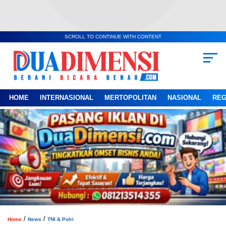
SCROLL TO CONTINUE WITH CONTENT
HOME
INTERNASIONAL
MERTOPOLITAN
NASIONAL
REG
/
/
Home
News
TNI & Polri