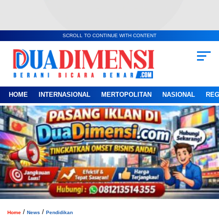
SCROLL TO CONTINUE WITH CONTENT
HOME
INTERNASIONAL
MERTOPOLITAN
NASIONAL
REG
/
/
Home
News
Pendidikan