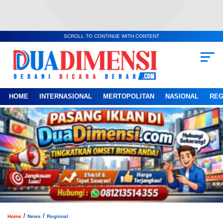
SCROLL TO CONTINUE WITH CONTENT
HOME
INTERNASIONAL
MERTOPOLITAN
NASIONAL
REG
/
/
Home
News
Regional