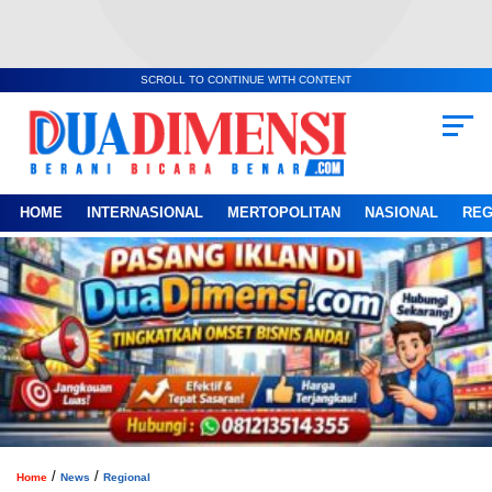
SCROLL TO CONTINUE WITH CONTENT
HOME
INTERNASIONAL
MERTOPOLITAN
NASIONAL
REG
/
/
Home
News
Regional