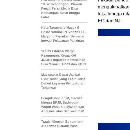
SK ke Kesbangpol, Wawan
mengakibatkan 
Fauzi: Peran Media Bisa
Berdampak Besar hingga
luka hingga dil
Fatal
EG dan NJ.
Kota Tangerang Masuk 6
Besar Nomine PTSP dan PPB,
Maryono Paparkan Berbagai
Inovasi Pelayanan Perizinan
YPHMI Edukasi Warga
Keagungan, Ketua KAI
Jakarta Ingatkan Kemiskinan
Bisa Memicu TPPO dan KDRT
Masyarakat Dapat Jadwal
Ukur Tanah yang Lebih Jelas
Berkat Layanan Pengukuran
Terjadwal
Pengukuhan IPSM, Insentif
hingga BPJS, Sachrudin:
Wujud Perkuat Layanan dan
Apresiasi atas Dedikasi PSM
Tragis “Setelah Bunuh Istri,
AR Tewas Diamuk Masa