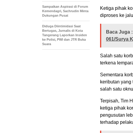
Sampaikan Aspirasi di Forum
Ketiga pihak ko
Kemendagri, Sachrudin Minta
diproses ke jal
Dukungan Pusat
Diduga Diintimidasi Saat
Bertugas, Jurnalis di Kota
Baca Juga :
Tangerang Laporkan Insiden
061/Surya 
ke Polisi, PWI dan JTR Buka
Suara
Salah satu korb
terkena lempar
Sementara korba
keributan yang
salah satu okn
Terpisah, Tim
ketiga pihak k
pengusutan lebi
terhadap pelak