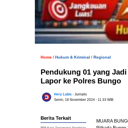
Home
Hukum & Kriminal
Regional
/
/
Pendukung 01 yang Jadi
Lapor ke Polres Bungo
Hery Lubis
- Jurnalis
Senin, 18 November 2024
- 11:33 WIB
Berita Terkait
MUARA BUNGO – 
Pilkada Bungo 
PWI Kota Tangerang Serahkan