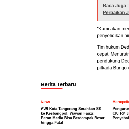
Baca Juga :
Perbaikan J
“Kami akan men
penyelidikan h
Tim hukum Dedy
cepat. Menurut
pendukung Dedy
pilkada Bungo 
Berita Terbaru
News
Mertopoli
PWI Kota Tangerang Serahkan SK
Penguru
ke Kesbangpol, Wawan Fauzi:
CKTRP Ja
Peran Media Bisa Berdampak Besar
Penyeba
hingga Fatal