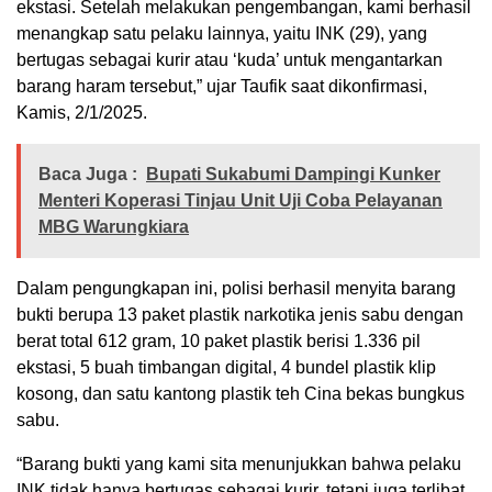
ekstasi. Setelah melakukan pengembangan, kami berhasil
menangkap satu pelaku lainnya, yaitu INK (29), yang
bertugas sebagai kurir atau ‘kuda’ untuk mengantarkan
barang haram tersebut,” ujar Taufik saat dikonfirmasi,
Kamis, 2/1/2025.
Baca Juga :
Bupati Sukabumi Dampingi Kunker
Menteri Koperasi Tinjau Unit Uji Coba Pelayanan
MBG Warungkiara
Dalam pengungkapan ini, polisi berhasil menyita barang
bukti berupa 13 paket plastik narkotika jenis sabu dengan
berat total 612 gram, 10 paket plastik berisi 1.336 pil
ekstasi, 5 buah timbangan digital, 4 bundel plastik klip
kosong, dan satu kantong plastik teh Cina bekas bungkus
sabu.
“Barang bukti yang kami sita menunjukkan bahwa pelaku
INK tidak hanya bertugas sebagai kurir, tetapi juga terlibat