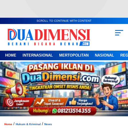
SCROLL TO CONTINUE WITH CONTENT
HOME
INTERNASIONAL
MERTOPOLITAN
NASIONAL
REG
/
/
Home
Hukum & Kriminal
News